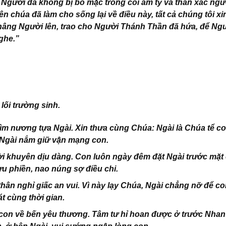
: Người đã không bị bỏ mặc trong cõi âm ty và thân xác ngư
n chúa đã làm cho sống lại về điều này, tất cả chúng tôi xi
nâng Người lên, trao cho Người Thánh Thần đã hứa, để Ng
ghe.”
ối trường sinh.
tìm nương tựa Ngài. Xin thưa cùng Chúa: Ngài là Chúa tể co
 Ngài nắm giữ vận mạng con.
lời khuyên dịu dàng. Con luôn ngày đêm đặt Ngài trước mặt
u phiền, nao núng sợ điều chi.
hân nghỉ giấc an vui. Vì này lạy Chúa, Ngài chẳng nỡ để co
át cùng thời gian.
 con về bến yêu thương. Tâm tư hỉ hoan được ở trước Nhan