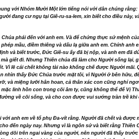
hung với Nhóm Mười Một lớn tiếng nói với dân chúng rằng: 
ời đang cư ngụ tại Giê-ru-sa-lem, xin biết cho điều này, v
ên Chúa phái đến với anh em. Và để chứng thực sứ mệnh củ
phép mầu, điềm thiêng và dấu lạ giữa anh em. Chính anh 
ịnh và biết trước, Đức Giê-su ấy đã bị nộp, và anh em đã d
mà giết đi. Nhưng Thiên chúa đã làm cho Người sống lại, g
t. Vì lẽ cái chết không tài nào khống chế được Người mãi.
ôn nhìn thấy Đức Chúa trước mặt tôi, vì Người ở bên hữu, để
ỡ, và miệng lưỡi hân hoan, cả thân xác con cũng nghỉ ngơ
mặc linh hồn con trong cõi âm ty, cũng không thể để Vị T
đường về cõi sống, và cho con được vui sướng tràn trề khi
với anh em về tổ phụ Đa-vít rằng. Người đã chết và được 
cho đến ngày nay. Nhưng vì là ngôn sứ và biết rằng Thiên
dòng dõi trên ngai vàng của người, nên người đã thấy trước