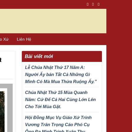
áo Xứ
Liên Hệ
Bài viết mới
a
Lễ Chúa Nhật Thứ 17 Năm A:
Người Ấy bán Tất Cả Những Gì
Mình Có Mà Mua Thửa Ruộng Ấy.”
Chúa Nhật Thứ 15 Mùa Quanh
Năm: Cứ Để Cả Hai Cùng Lớn Lên
Cho Tới Mùa Gặt.
Hội Đồng Mục Vụ Giáo Xứ Trinh
Vương Trân Trọng Cáo Phó Cụ
Ông Đa Minh Trịnh Xuân Thu