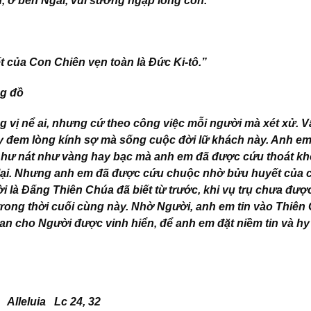
 ở bên Ngài, vui sướng ngập lòng con.
của Con Chiên vẹn toàn là Đức Ki-tô.”
ng đồ
 vị nể ai, nhưng cứ theo công việc mỗi người mà xét xử. V
ãy đem lòng kính sợ mà sống cuộc đời lữ khách này. Anh e
hư nát như vàng hay bạc mà anh em đã được cứu thoát khỏ
lại. Nhưng anh em đã được cứu chuộc nhờ bửu huyết của 
ười là Đấng Thiên Chúa đã biết từ trước, khi vụ trụ chưa đượ
trong thời cuối cùng này. Nhờ Người, anh em tin vào Thiên
ban cho Người được vinh hiển, để anh em đặt niềm tin và h
Alleluia Lc 24, 32