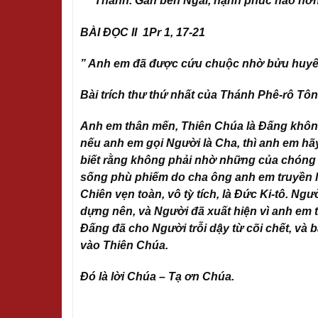
Thánh. Gần bên Ngài, hạnh phúc nào hơn,
BÀI ĐỌC II 1Pr 1, 17-21
” Anh em đã được cứu chuộc nhờ bửu huyết 
Bài trích thư thứ nhất của Thánh Phê-rô Tô
Anh em thân mến, Thiên Chúa là Đấng không
nếu anh em gọi Người là Cha, thì anh em h
biết rằng không phải nhờ những của chóng 
sống phù phiếm do cha ông anh em truyền 
Chiên vẹn toàn, vô tỳ tích, là Đức Ki-tô. Ng
dựng nên, và Người đã xuất hiện vì anh em 
Đấng đã cho Người trỗi dậy từ cõi chết, và 
vào Thiên Chúa.
Đó là lời Chúa – Tạ ơn Chúa.