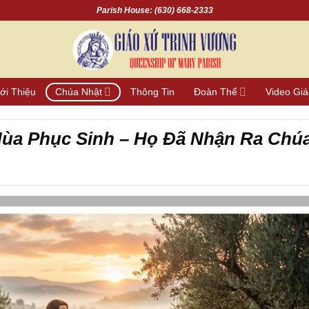
Parish House: (630) 668-2333
ới Thiệu
Chúa Nhật
Thông Tin
Đoàn Thể
Video Gi
ùa Phục Sinh – Họ Đã Nhận Ra Chú