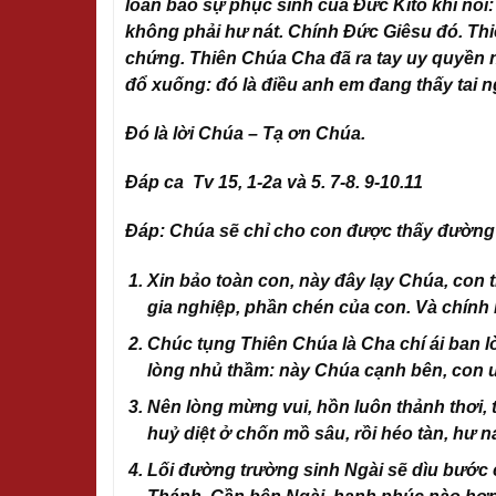
loan báo sự phục sinh của Đức Kitô khi nói
không phải hư nát. Chính Đức Giêsu đó. Thiê
chứng. Thiên Chúa Cha đã ra tay uy quyền 
đổ xuống: đó là điều anh em đang thấy tai n
Đó là lời Chúa – Tạ ơn Chúa.
Đáp ca Tv 15, 1-2a và 5. 7-8. 9-10.11
Đáp
:
Chúa sẽ chỉ cho con được thấy đường l
Xin bảo toàn con, này đây lạy Chúa, con 
gia nghiệp, phần chén của con. Và chính
Chúc tụng Thiên Chúa là Cha chí ái ban 
lòng nhủ thầm: này Chúa cạnh bên, con ư
Nên lòng mừng vui, hồn luôn thảnh thơi, t
huỷ diệt ở chốn mồ sâu, rồi héo tàn, hư n
Lối đường trường sinh Ngài sẽ dìu bước