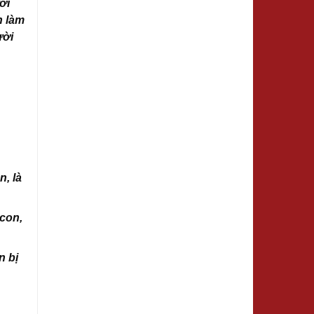
ời
n làm
ười
n, là
 con,
n bị