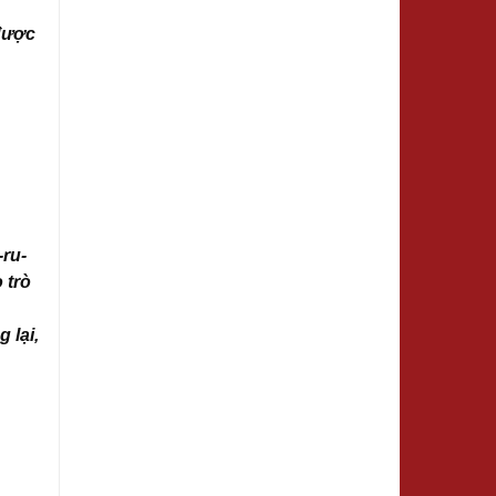
 được
-ru-
 trò
 lại,