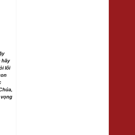
ậy
m hãy
i lối
con
c
 Chúa,
y vọng