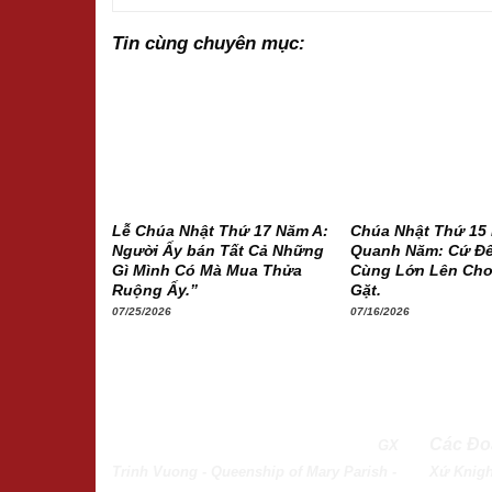
Tin cùng chuyên mục:
Lễ Chúa Nhật Thứ 17 Năm A:
Chúa Nhật Thứ 15
Người Ấy bán Tất Cả Những
Quanh Năm: Cứ Để
Gì Mình Có Mà Mua Thửa
Cùng Lớn Lên Cho
Ruộng Ấy.”
Gặt.
07/25/2026
07/16/2026
QUEENSHIP OF MARY PARISH
Các Đo
GX
Trinh Vuong - Queenship of Mary Parish -
Xứ
Knigh