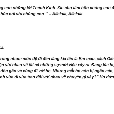
húng con những lời Thánh Kinh. Xin cho tâm hồn chúng con
húa nói với chúng con. ” – Alleluia, Allelui
a.
ca.
trong nhóm môn đệ đi đến làng kia tên là Em-mau, cách Giê
n với nhau về tất cả những sự mới việc xảy ra. Đang lúc họ
n đến gần và cùng đi với họ. Nhưng mắt họ còn bị ngăn cản,
h vừa đi vừa trao đổi với nhau về chuyện gì vậy?” Họ dừng