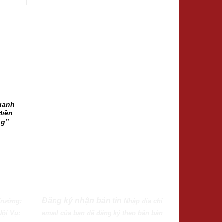
uanh
Hiền
ng”
Đăng ký nhận bản tin
Trưởng:
Nhập địa chỉ
Nội Vụ:
email của bạn để đăng ký theo bản bản