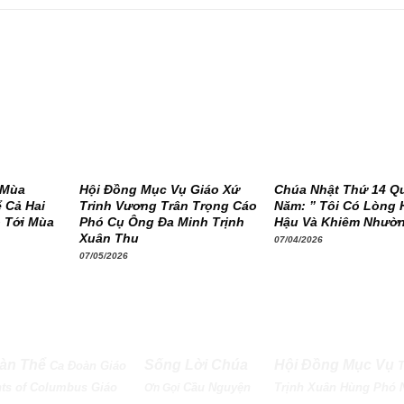
 Mùa
Hội Đồng Mục Vụ Giáo Xứ
Chúa Nhật Thứ 14 Q
 Cả Hai
Trinh Vương Trân Trọng Cáo
Năm: ” Tôi Có Lòng 
 Tới Mùa
Phó Cụ Ông Đa Minh Trịnh
Hậu Và Khiêm Nhườ
Xuân Thu
07/04/2026
07/05/2026
àn Thể
Sống Lời Chúa
Hội Đồng Mục Vụ
Ca Đoàn Giáo
ts of Columbus
Giáo
Cầu Nguyện
Trịnh Xuân Hùng Phó 
Ơn Gọi