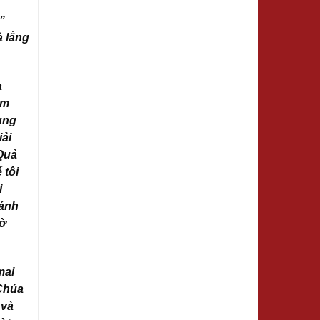
”
à lắng
a
em
ùng
iải
 Quả
 tôi
i
hánh
 ờ
mai
 Chúa
 và