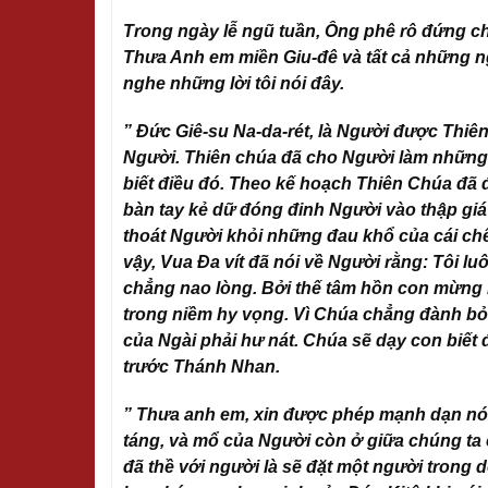
Trong ngày lễ ngũ tuần, Ông phê rô đứng c
Thưa Anh em miền Giu-đê và tất cả những ngư
nghe những lời tôi nói đây.
” Đức Giê-su Na-da-rét, là Người được Thi
Người. Thiên chúa đã cho Người làm những 
biết điều đó. Theo kế hoạch Thiên Chúa đã đ
bàn tay kẻ dữ đóng đinh Người vào thập giá 
thoát Người khỏi những đau khổ của cái chế
vậy, Vua Đa vít đã nói về Người rằng: Tôi lu
chẳng nao lòng. Bởi thế tâm hồn con mừng r
trong niềm hy vọng. Vì Chúa chẳng đành bỏ 
của Ngài phải hư nát. Chúa sẽ dạy con biết 
trước Thánh Nhan.
” Thưa anh em, xin được phép mạnh dạn nói 
táng, và mổ của Người còn ở giữa chúng ta 
đã thề với người là sẽ đặt một người trong 