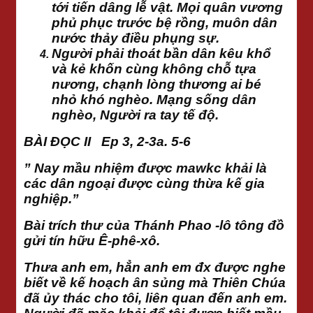
tới tiến dâng lễ vật. Mọi quân vương
phủ phục trước bệ rồng, muôn dân
nước thảy điều phụng sự.
Người phải thoát bần dân kêu khổ
và kẻ khốn cùng không chỗ tựa
nương, chạnh lòng thương ai bé
nhỏ khó nghèo. Mạng sống dân
nghèo, Người ra tay tế độ.
BÀI ĐỌC II Ep 3, 2-3a. 5-6
” Nay mầu nhiệm được mawkc khải là
các dân ngoại được cùng thừa kế gia
nghiệp.”
Bài trích thư của Thánh Phao -lô tông đồ
gửi tín hữu Ê-phê-xô.
Thưa anh em, hẳn anh em đx được nghe
biết về kế hoạch ân sủng mà Thiên Chúa
đã ủy thác cho tôi, liên quan đến anh em.