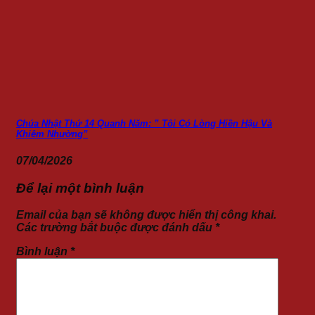
Chúa Nhật Thứ 14 Quanh Năm: ” Tôi Có Lòng Hiền Hậu Và
Khiêm Nhường”
07/04/2026
Để lại một bình luận
Email của bạn sẽ không được hiển thị công khai.
Các trường bắt buộc được đánh dấu
*
Bình luận
*