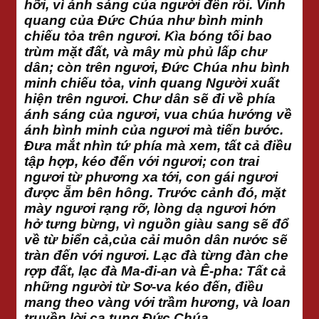
hỡi, vì ánh sáng của người đến rồi. Vinh
quang của Đức Chúa như bình minh
chiếu tỏa trên ngươi. Kìa bóng tối bao
trùm mặt đất, và mây mù phủ lấp chư
dân; còn trên ngươi, Đức Chúa nhu bình
minh chiếu tỏa, vinh quang Người xuất
hiện trên ngươi. Chư dân sẽ đi về phía
ánh sáng của ngươi, vua chúa hướng về
ánh bình minh của ngươi mà tiến bước.
Đưa mắt nhìn tứ phía mà xem, tất cả điều
tập hợp, kéo đến với ngươi; con trai
ngươi từ phương xa tới, con gái ngươi
được ẵm bên hông. Trước cảnh đó, mặt
mày ngươi rạng rỡ, lòng dạ ngươi hớn
hở tưng bừng, vì nguồn giàu sang sẽ đổ
về từ biển cả,của cải muôn dân nước sẽ
tràn đến với ngươi. Lạc đà từng đàn che
rợp đất, lạc đà Ma-đi-an và Ê-pha: Tất cả
những người từ Sơ-va kéo đến, điều
mang theo vàng với trầm hương, và loan
truyền lời ca tụng Đức Chúa.