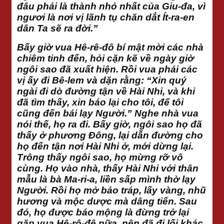
đâu phải là thành nhỏ nhất của Giu-đa, vì
ngươi là nơi vị lãnh tụ chăn dắt Ít-ra-en
dân Ta sẽ ra đời.”
Bấy giờ vua Hê-rê-đô bí mật mời các nhà
chiêm tinh đến, hỏi cặn kẽ về ngày giờ
ngôi sao đã xuất hiện. Rồi vua phái các
vị ấy đi Bê-lem và dặn rằng: “Xin quý
ngài đi dò đường tận về Hài Nhi, và khi
đã tìm thấy, xin báo lại cho tôi, để tôi
cũng đến bái lạy Người.” Nghe nhà vua
nói thế, họ ra đi. Bấy giờ, ngôi sao họ đã
thấy ở phương Đông, lại dẫn đường cho
họ đến tận nơi Hài Nhi ở, mới dừng lại.
Trông thấy ngôi sao, họ mừng rỡ vô
cùng. Họ vào nhà, thấy Hài Nhi với thân
mẫu là bà Ma-ri-a, liền sấp mình thờ lạy
Người. Rồi họ mở bảo tráp, lấy vàng, nhũ
hương và mộc dược mà dâng tiến. Sau
đó, họ được báo mộng là đừng trở lại
gặp vua Hê-rô-đê nữa, nên đã đi lối khác