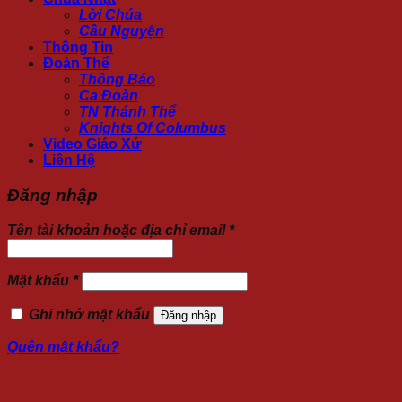
Lời Chúa
Cầu Nguyện
Thông Tin
Đoàn Thể
Thông Báo
Ca Đoàn
TN Thánh Thể
Knights Of Columbus
Video Giáo Xứ
Liên Hệ
Đăng nhập
Tên tài khoản hoặc địa chỉ email
*
Mật khẩu
*
Ghi nhớ mật khẩu
Đăng nhập
Quên mật khẩu?