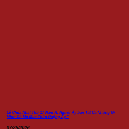
Lễ Chúa Nhật Thứ 17 Năm A: Người Ấy bán Tất Cả Những Gì
Mình Có Mà Mua Thửa Ruộng Ấy.”
07/25/2026