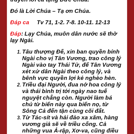
Đó là Lời Chúa – Tạ ơn Chúa.
Đáp ca
Tv 71, 1-2. 7-8. 10-11. 12-13
Đáp
:
Lạy Chúa, muôn dân nước sẽ thờ
lạy Ngài.
Tâu thượng Đế, xin ban quyền bính
Ngài cho vị Tân Vương, trao công lý
Ngài vào tay Thái Tử, để Tân Vương
xét xử dân Ngài theo công lý, và
bênh vực quyền lợi kẻ nghèo hèn.
Triều đại Người, đua nở hoa công lý
và thái bình trị tới ngày nao tuế
nguyệt chẳng còn. Người làm bá
chủ từ biển này qua biển nọ, từ
Sông Cả đến tận cùng cõi đất.
Từ Tác-sít và hải đảo xa xăm, hàng
vương giả sẽ về triều cống. Cả
những vua Ả-rập, Xơ-va, cũng điều