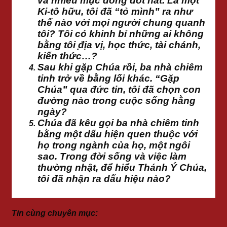
và nhiều mục đồng dốt nát. Là một
Ki-tô hữu, tôi đã “tỏ mình” ra như
thế nào với mọi người chung quanh
tôi? Tôi có khinh bỉ những ai không
bằng tôi ̣̣địa vị, học thức, tài chánh,
kiến thức…?
Sau khi gặp Chúa rồi, ba nhà chiêm
tinh trở về bằng lối khác. “Gặp
Chúa” qua đức tin, tôi đã chọn con
đường nào trong cuộc sống hằng
ngày?
Chúa đã kêu gọi ba nhà chiêm tinh
bằng một dấu hiện quen thuộc với
họ trong ngành của họ, một ngôi
sao. Trong đời sống và việc làm
thường nhật, để hiểu Thánh Ý Chúa,
tôi đã nhận ra dấu hiệu nào?
Tin cùng chuyên mục: