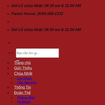
Chuyển
Giờ Lễ chúa Nhật: 08:30 am & 11:00 AM
đến
Parish House: (630) 668-2333
nội
dung
Giờ Lễ chúa Nhật: 08:30 am & 11:00 AM
Tìm
kiếm:
Trang chủ
Giới Thiệu
Chúa Nhật
Lời Chúa
Cầu Nguyện
Thông Tin
Đoàn Thể
Thông Báo
Ca Đoàn