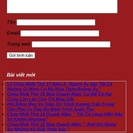
Tên
Email
Trang web
Bài viết mới
Lễ Chúa Nhật Thứ 17 Năm A: Người Ấy bán Tất Cả
Những Gì Mình Có Mà Mua Thửa Ruộng Ấy.”
Chúa Nhật Thứ 15 Mùa Quanh Năm: Cứ Để Cả Hai
Cùng Lớn Lên Cho Tới Mùa Gặt.
Hội Đồng Mục Vụ Giáo Xứ Trinh Vương Trân Trọng
Cáo Phó Cụ Ông Đa Minh Trịnh Xuân Thu
Chúa Nhật Thứ 14 Quanh Năm: ” Tôi Có Lòng Hiền Hậu
Và Khiêm Nhường”
Chúa Nhật Thứ 12 Mùa Quanh Năm: ” Anh Em Đừng
Sợ Những Kẻ Giết Thân Xác.”