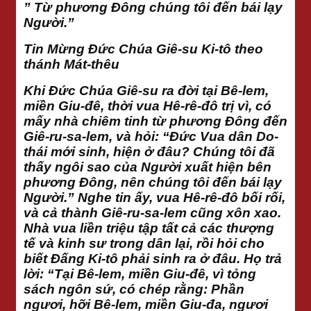
” Từ phương Đông chúng tôi đến bái lạy
Người.”
Tin Mừng Đức Chúa Giê-su Ki-tô theo
thánh Mát-thêu
Khi Đức Chúa Giê-su ra đời tại Bê-lem,
miền Giu-đê, thời vua Hê-rê-đô trị vì, có
mấy nhà chiêm tinh từ phương Đông đến
Giê-ru-sa-lem, và hỏi: “Đức Vua dân Do-
thái mới sinh, hiện ở đâu? Chúng tôi đã
thấy ngôi sao của Người xuất hiện bên
phương Đông, nên chúng tôi đến bái lạy
Người.” Nghe tin ấy, vua Hê-rê-đô bối rối,
và cả thành Giê-ru-sa-lem cũng xôn xao.
Nhà vua liền triệu tập tất cả các thượng
tế và kinh sư trong dân lại, rồi hỏi cho
biết Đấng Ki-tô phải sinh ra ở đâu. Họ trả
lời: “Tại Bê-lem, miền Giu-đê, vì tỏng
sách ngôn sứ, có chép rằng: Phần
ngươi, hỡi Bê-lem, miền Giu-đa, ngươi