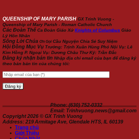
QUEENSHIP OF MARY PARISH
GX Trinh Vuong -
Queenship of Mary Parish - Roman Catholic Church
Các Đoàn Thể
Ca Đoàn Giáo Xứ
Knights of Columbus
Giáo
Lý Hôn Nhân
Sống Lời Chúa
Cầu Nguyện
Chia Sẻ
Suy Niệm
Ơn Gọi
Hội Đồng Mục Vụ
Trưởng: Trịnh Xuân Hùng Phó Nội Vụ: Lê
Kim Hồng P. Ngoại Vụ: Dương Châu Thư Ký: Trần Đắc
Đăng ký nhận bản tin
Nhập địa chỉ email của bạn để đăng ký
theo bản bản tin của chúng tôi:
Phone: (630) 752-0332
Email: Trinhvuong.news@gmail.com
Copyright 2026 ©
GX Trinh Vuong
Address: 219 Armitage Ave, Glendale HTS, IL 60139
Trang chủ
Giới Thiệu
Chúa Nhật