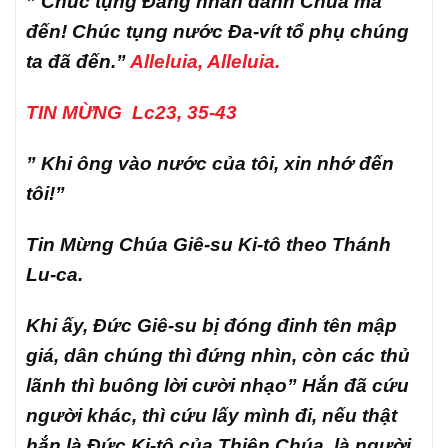
” Chúc tụng Đấng nhân danh Chúa mà
đến! Chúc tụng nước Đa-vít tổ phụ chúng
ta đã đến.”
Alleluia, Alleluia.
TIN MỪNG Lc23, 35-43
” Khi ông vào nước của tôi, xin nhớ đến
tôi!”
Tin Mừng Chúa Giê-su Ki-tô theo Thánh
Lu-ca.
Khi ấy, Đức Giê-su bị đóng đinh tên mập
giá, dân chúng thì đứng nhìn, còn các thủ
lãnh thì buông lời cười nhạo” Hắn đã cứu
người khác, thì cứu lấy mình đi, nếu thật
hắn là Đức Ki-tô của Thiên Chúa, là người