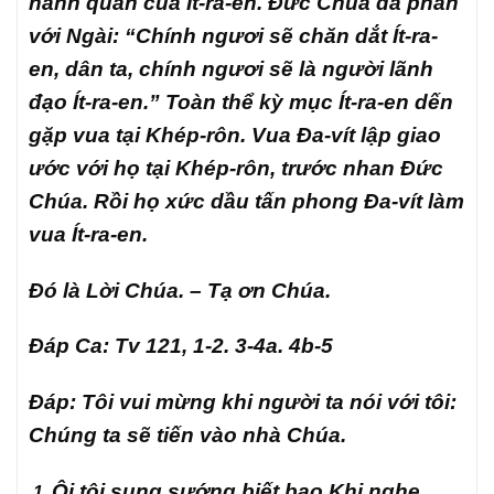
hành quân của Ít-ra-en. Đức Chúa đã phán
với Ngài: “Chính ngươi sẽ chăn dắt Ít-ra-
en, dân ta, chính ngươi sẽ là người lãnh
đạo Ít-ra-en.” Toàn thể kỳ mục Ít-ra-en dến
gặp vua tại Khép-rôn. Vua Đa-vít lập giao
ước với họ tại Khép-rôn, trước nhan Đức
Chúa. Rồi họ xức dầu tấn phong Đa-vít làm
vua Ít-ra-en.
Đó là Lời Chúa. – Tạ ơn Chúa.
Đáp Ca
: Tv 121, 1-2. 3-4a. 4b-5
Đáp
:
Tôi vui mừng khi người ta nói với tôi:
Chúng ta sẽ tiến vào nhà Chúa.
Ôi tôi sung sướng biết bao Khi nghe