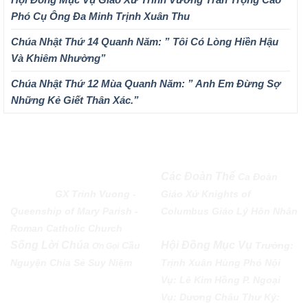
Phó Cụ Ông Đa Minh Trịnh Xuân Thu
Chúa Nhật Thứ 14 Quanh Năm: ” Tôi Có Lòng Hiền Hậu
Và Khiêm Nhường”
Chúa Nhật Thứ 12 Mùa Quanh Năm: ” Anh Em Đừng Sợ
Những Kẻ Giết Thân Xác.”
QUEENSHIP OF MARY
Các Đoàn Thể
Ca Đoàn
PARISH
GX Trinh Vuong -
Giáo Xứ
Knights of
Queenship of Mary Parish -
Columbus
Giáo Lý Hôn Nhân
Roman Catholic Church
Sống Lời Chúa
Hội Đồng Mục Vụ
Cầu
Trưởng:
Ơn Gọi
Nguyện
Chia Sẻ
Suy Niệm
Trịnh Xuân Hùng Phó Nội
Vụ: Lê Kim Hồng P. Ngoại
Vụ: Dương Châu Thư Ký: