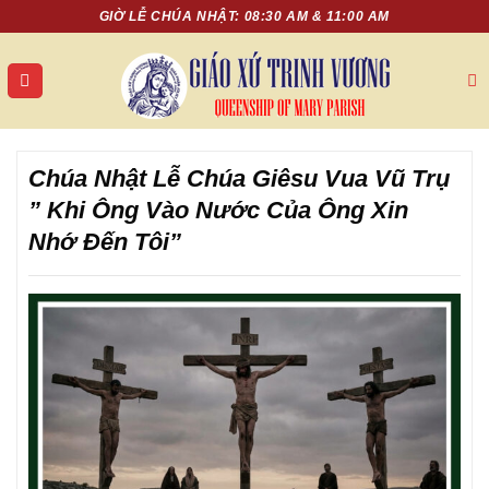
Chuyển
GIỜ LỄ CHÚA NHẬT: 08:30 AM & 11:00 AM
đến
nội
dung
Chúa Nhật Lễ Chúa Giêsu Vua Vũ Trụ
” Khi Ông Vào Nước Của Ông Xin
Nhớ Đến Tôi”