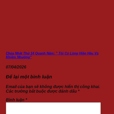
Chúa Nhật Thứ 14 Quanh Năm: ” Tôi Có Lòng Hiền Hậu Và
Khiêm Nhường”
07/04/2026
Để lại một bình luận
Email của bạn sẽ không được hiển thị công khai.
Các trường bắt buộc được đánh dấu
*
Bình luận
*