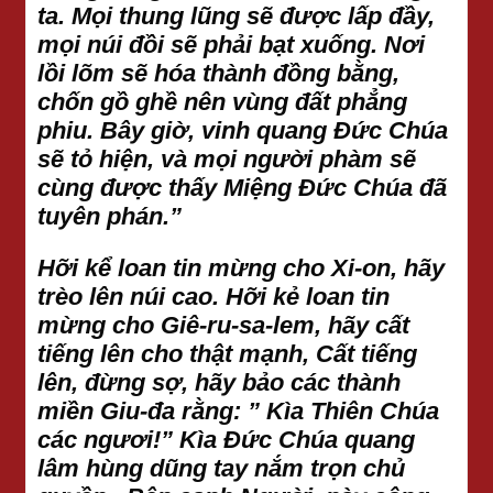
ta. Mọi thung lũng sẽ được lấp đầy,
mọi núi đồi sẽ phải bạt xuống. Nơi
lồi lõm sẽ hóa thành đồng bằng,
chốn gồ ghề nên vùng đất phẳng
phiu. Bây giờ, vinh quang Đức Chúa
sẽ tỏ hiện, và mọi người phàm sẽ
cùng được thấy Miệng Đức Chúa đã
tuyên phán.”
Hỡi kể loan tin mừng cho Xi-on, hãy
trèo lên núi cao. Hỡi kẻ loan tin
mừng cho Giê-ru-sa-lem, hãy cất
tiếng lên cho thật mạnh, Cất tiếng
lên, đừng sợ, hãy bảo các thành
miền Giu-đa rằng: ” Kìa Thiên Chúa
các ngươi!” Kìa Đức Chúa quang
lâm hùng dũng tay nắm trọn chủ