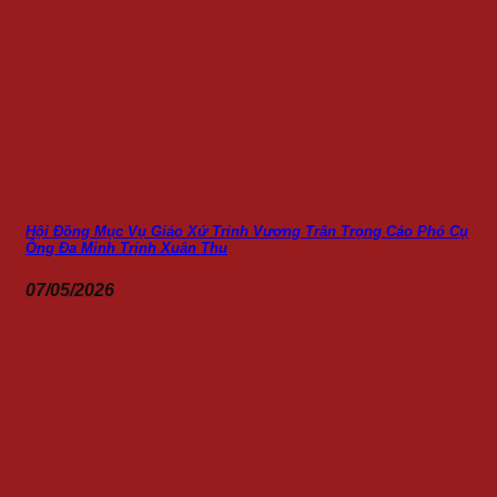
Hội Đồng Mục Vụ Giáo Xứ Trinh Vương Trân Trọng Cáo Phó Cụ
Ông Đa Minh Trịnh Xuân Thu
07/05/2026