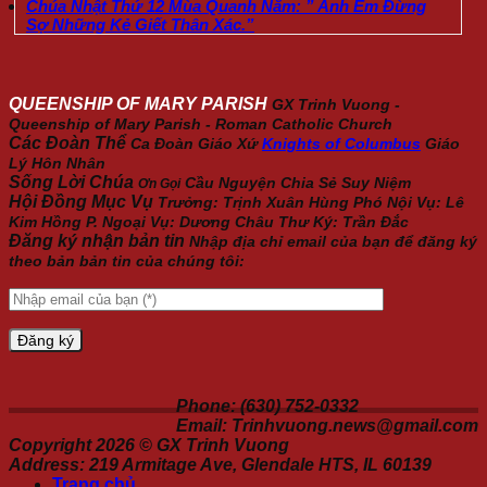
Chúa Nhật Thứ 12 Mùa Quanh Năm: ” Anh Em Đừng
Sợ Những Kẻ Giết Thân Xác.”
QUEENSHIP OF MARY PARISH
GX Trinh Vuong -
Queenship of Mary Parish - Roman Catholic Church
Các Đoàn Thể
Ca Đoàn Giáo Xứ
Knights of Columbus
Giáo
Lý Hôn Nhân
Sống Lời Chúa
Cầu Nguyện
Chia Sẻ
Suy Niệm
Ơn Gọi
Hội Đồng Mục Vụ
Trưởng: Trịnh Xuân Hùng Phó Nội Vụ: Lê
Kim Hồng P. Ngoại Vụ: Dương Châu Thư Ký: Trần Đắc
Đăng ký nhận bản tin
Nhập địa chỉ email của bạn để đăng ký
theo bản bản tin của chúng tôi:
Phone: (630) 752-0332
Email: Trinhvuong.news@gmail.com
Copyright 2026 ©
GX Trinh Vuong
Address: 219 Armitage Ave, Glendale HTS, IL 60139
Trang chủ