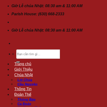
Chuyển
Giờ Lễ chúa Nhật: 08:30 am & 11:00 AM
đến
Parish House: (630) 668-2333
nội
dung
Giờ Lễ chúa Nhật: 08:30 am & 11:00 AM
Tìm
kiếm:
Trang chủ
Giới Thiệu
Chúa Nhật
Lời Chúa
Cầu Nguyện
Thông Tin
Đoàn Thể
Thông Báo
Ca Đoàn