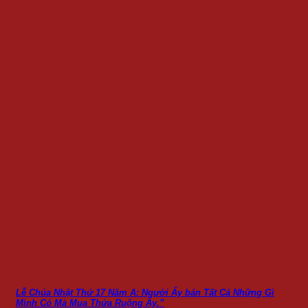
Lễ Chúa Nhật Thứ 17 Năm A: Người Ấy bán Tất Cả Những Gì
Mình Có Mà Mua Thửa Ruộng Ấy.”