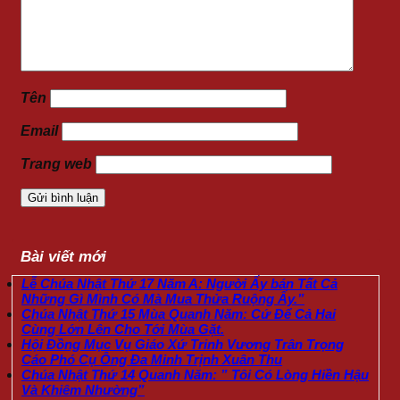
Tên
Email
Trang web
Bài viết mới
Lễ Chúa Nhật Thứ 17 Năm A: Người Ấy bán Tất Cả
Những Gì Mình Có Mà Mua Thửa Ruộng Ấy.”
Chúa Nhật Thứ 15 Mùa Quanh Năm: Cứ Để Cả Hai
Cùng Lớn Lên Cho Tới Mùa Gặt.
Hội Đồng Mục Vụ Giáo Xứ Trinh Vương Trân Trọng
Cáo Phó Cụ Ông Đa Minh Trịnh Xuân Thu
Chúa Nhật Thứ 14 Quanh Năm: ” Tôi Có Lòng Hiền Hậu
Và Khiêm Nhường”