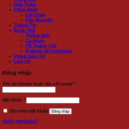
Giới Thiệu
Chúa Nhật
Lời Chúa
Cầu Nguyện
Thông Tin
Đoàn Thể
Thông Báo
Ca Đoàn
TN Thánh Thể
Knights Of Columbus
Video Giáo Xứ
Liên Hệ
Đăng nhập
Tên tài khoản hoặc địa chỉ email
*
Mật khẩu
*
Ghi nhớ mật khẩu
Đăng nhập
Quên mật khẩu?