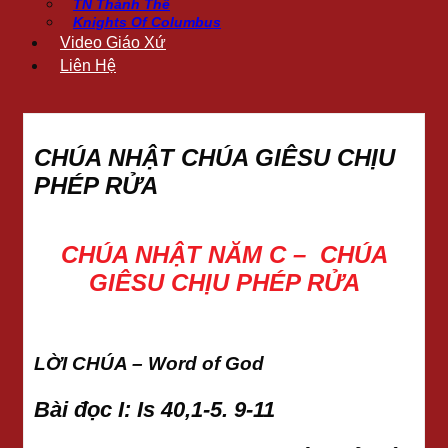
TN Thánh Thể
Knights Of Columbus
Video Giáo Xứ
Liên Hệ
CHÚA NHẬT CHÚA GIÊSU CHỊU
PHÉP RỬA
CHÚA NHẬT NĂM C – CHÚA
GIÊSU CHỊU PHÉP RỬA
LỜI CHÚA – Word of God
Bài đọc I: Is 40,1-5. 9-11