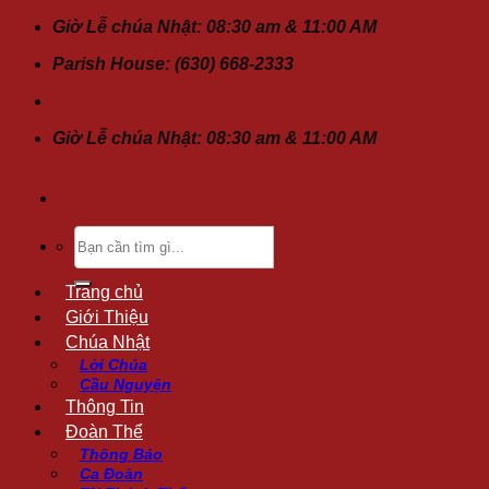
Chuyển
Giờ Lễ chúa Nhật: 08:30 am & 11:00 AM
đến
Parish House: (630) 668-2333
nội
dung
Giờ Lễ chúa Nhật: 08:30 am & 11:00 AM
Tìm
kiếm:
Trang chủ
Giới Thiệu
Chúa Nhật
Lời Chúa
Cầu Nguyện
Thông Tin
Đoàn Thể
Thông Báo
Ca Đoàn