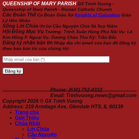
QUEENSHIP OF MARY PARISH
GX Trinh Vuong -
Queenship of Mary Parish - Roman Catholic Church
Các Đoàn Thể
Ca Đoàn Giáo Xứ
Knights of Columbus
Giáo
Lý Hôn Nhân
Sống Lời Chúa
Cầu Nguyện
Chia Sẻ
Suy Niệm
Ơn Gọi
Hội Đồng Mục Vụ
Trưởng: Trịnh Xuân Hùng Phó Nội Vụ: Lê
Kim Hồng P. Ngoại Vụ: Dương Châu Thư Ký: Trần Đắc
Đăng ký nhận bản tin
Nhập địa chỉ email của bạn để đăng ký
theo bản bản tin của chúng tôi:
Phone: (630) 752-0332
Email: Trinhvuong.news@gmail.com
Copyright 2026 ©
GX Trinh Vuong
Address: 219 Armitage Ave, Glendale HTS, IL 60139
Trang chủ
Giới Thiệu
Chúa Nhật
Lời Chúa
Cầu Nguyện