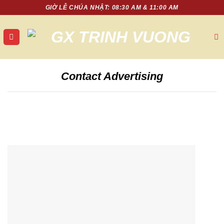
Chuyển
GIỜ LỄ CHÚA NHẬT: 08:30 AM & 11:00 AM
đến
nội
dung
Contact Advertising