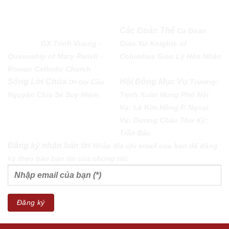
QUEENSHIP OF MARY
Các Đoàn Thể
Ca Đoàn
PARISH
GX Trinh Vuong -
Giáo Xứ
Knights of
Queenship of Mary Parish -
Columbus
Giáo Lý Hôn Nhân
Roman Catholic Church
Sống Lời Chúa
Hội Đồng Mục Vụ
Cầu
Trưởng:
Ơn Gọi
Nguyện
Chia Sẻ
Suy Niệm
Trịnh Xuân Hùng Phó Nội
Vụ: Lê Kim Hồng P. Ngoại
Vụ: Dương Châu Thư Ký:
Trần Đắc
Đăng ký nhận bản tin
Nhập địa chỉ email của bạn để đăng
ký theo bản bản tin của chúng tôi: